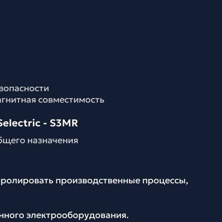
езопасности
агнитная совместимость
electric - S3MR
бщего назначения
нтролировать производственные процессы,
енного электрооборудования.