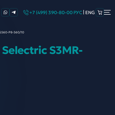
|
+7 (499) 390-80-00
РУС
ENG
-S560-P8-
560/10
Selectric S3MR-