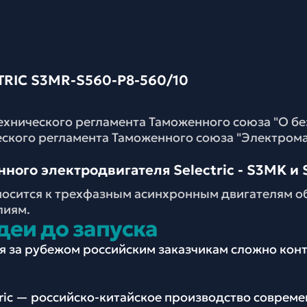
IC S3MR-S560-P8-560/10
ехнического регламента Таможенного союза "О б
еского регламента Таможенного союза "Электром
ого электродвигателя Selectric - S3MK и S
носится к трехфазным асинхронным двигателям о
лиям.
деи до запуска
ия за рубежом российским заказчикам сложно ко
tric — российско-китайское производство соврем