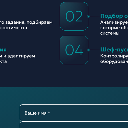
02
Подбор 
ого задания, подбираем
Анализируе
ссортимента
которые об
системы
04
ия
Шеф-пус
м и адаптируем
Контролиру
кта
оборудован
Ваше имя *