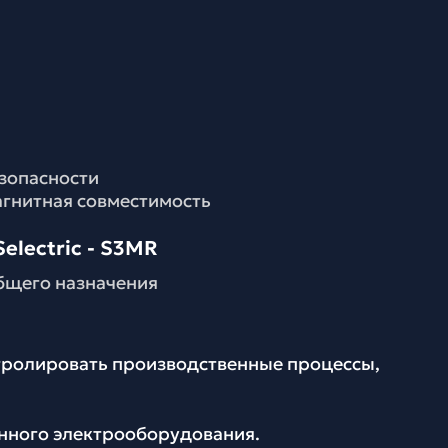
езопасности
агнитная совместимость
electric - S3MR
бщего назначения
нтролировать производственные процессы,
енного электрооборудования.