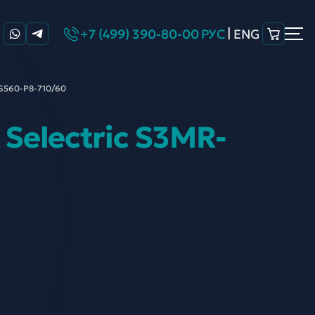
|
+7 (499) 390-80-00
РУС
ENG
-S560-P8-
710/60
Selectric S3MR-