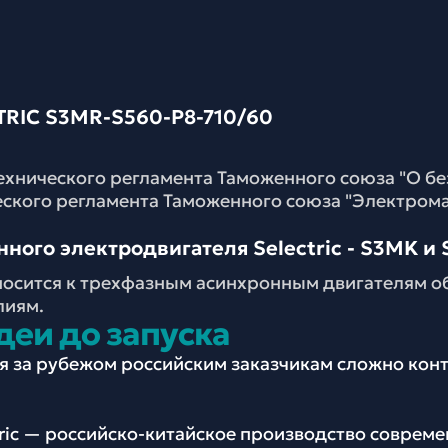
IC S3MR-S560-P8-710/60
ехнического регламента Таможенного союза "О б
еского регламента Таможенного союза "Электром
ого электродвигателя Selectric - S3MK и S
носится к трехфазным асинхронным двигателям о
лиям.
деи до запуска
ия за рубежом российским заказчикам сложно ко
tric — российско-китайское производство соврем