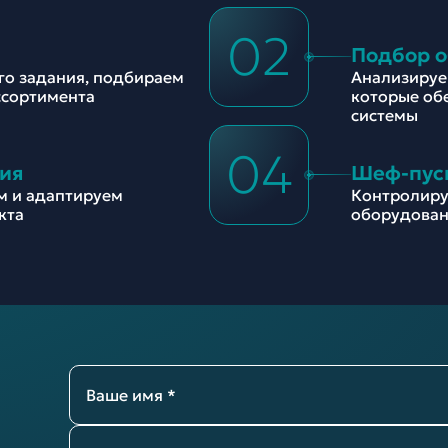
02
Подбор 
ого задания, подбираем
Анализируе
ссортимента
которые об
системы
04
ия
Шеф-пус
м и адаптируем
Контролиру
кта
оборудован
Ваше имя *