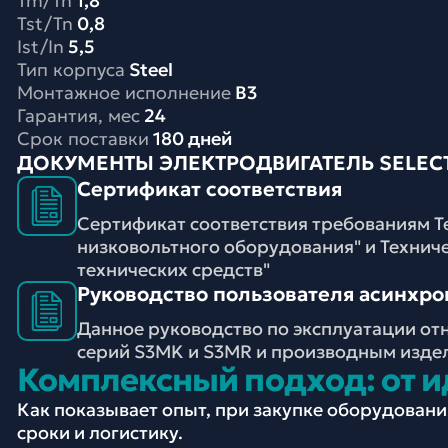
Tm/Tn
1,8
Tst/Tn
0,8
Ist/In
5,5
Тип корпуса
Steel
Монтажное исполнение
B3
Гарантия, мес
24
Срок поставки
180 дней
ДОКУМЕНТЫ ЭЛЕКТРОДВИГАТЕЛЬ SELECTR
Сертификат соответствия
Сертификат соответствия требованиям Т
низковольтного оборудования" и Технич
технических средств"
Руководство пользователя асинхронн
Данное руководство по эксплуатации от
серий S3MK и S3MR и производным изде
Комплексный подход: от и
Как показывает опыт, при закупке оборудован
сроки и логистику.