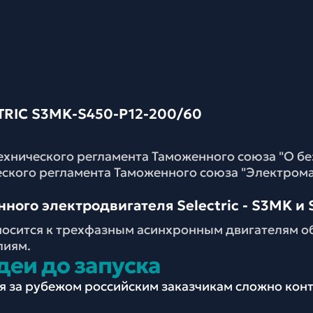
IC S3MK-S450-P12-200/60
ехнического регламента Таможенного союза "О б
еского регламента Таможенного союза "Электром
ого электродвигателя Selectric - S3MK и S
носится к трехфазным асинхронным двигателям о
лиям.
деи до запуска
ия за рубежом российским заказчикам сложно ко