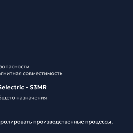
езопасности
агнитная совместимость
electric - S3MR
бщего назначения
нтролировать производственные процессы,