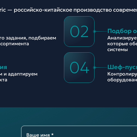
tric — российско-китайское производство соврем
02
Подбор 
ого задания, подбираем
Анализируе
ссортимента
которые об
системы
04
ия
Шеф-пус
м и адаптируем
Контролиру
кта
оборудован
Ваше имя *