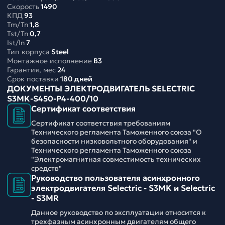
Скорость
1490
КПД
93
Tm/Tn
1,8
Tst/Tn
0,7
Ist/In
7
Тип корпуса
Steel
Монтажное исполнение
B3
Гарантия, мес
24
Срок поставки
180 дней
ДОКУМЕНТЫ ЭЛЕКТРОДВИГАТЕЛЬ SELECTRIC
S3MK-S450-P4-400/10
Сертификат соответствия
Сертификат соответствия требованиям
Технического регламента Таможенного союза "О
безопасности низковольтного оборудования" и
Технического регламента Таможенного союза
"Электромагнитная совместимость технических
средств"
Руководство пользователя асинхронного
электродвигателя Selectric - S3MK и Selectric
- S3MR
Данное руководство по эксплуатации относится к
трехфазным асинхронным двигателям общего