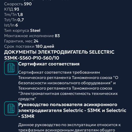
Скорость
590
КПД
93
Tm/Tn
1,8
Tst/Tn
0,7
Ist/In
6
Тип корпуса
Steel
Монтажное исполнение
B3
Гарантия, мес
24
Срок поставки
180 дней
ДОКУМЕНТЫ ЭЛЕКТРОДВИГАТЕЛЬ SELECTRIC
S3MK-S560-P10-560/10
Сертификат соответствия
Сертификат соответствия требованиям
Технического регламента Таможенного союза "О
безопасности низковольтного оборудования" и
Технического регламента Таможенного союза
"Электромагнитная совместимость технических
средств"
Руководство пользователя асинхронного
электродвигателя Selectric - S3MK и Selectric
- S3MR
Данное руководство по эксплуатации относится к
трехфазным асинхронным двигателям общего