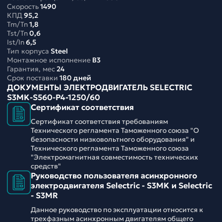
Скорость
1490
КПД
95,2
Tm/Tn
1,8
Tst/Tn
0,6
Ist/In
6,5
Тип корпуса
Steel
Монтажное исполнение
B3
Гарантия, мес
24
Срок поставки
180 дней
ДОКУМЕНТЫ ЭЛЕКТРОДВИГАТЕЛЬ SELECTRIC
S3MK-S560-P4-1250/60
Сертификат соответствия
Сертификат соответствия требованиям
Технического регламента Таможенного союза "О
безопасности низковольтного оборудования" и
Технического регламента Таможенного союза
"Электромагнитная совместимость технических
средств"
Руководство пользователя асинхронного
электродвигателя Selectric - S3MK и Selectric
- S3MR
Данное руководство по эксплуатации относится к
трехфазным асинхронным двигателям общего