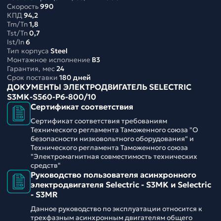
Скорость
990
КПД
94,2
Tm/Tn
1,8
Tst/Tn
0,7
Ist/In
6
Тип корпуса
Steel
Монтажное исполнение
B3
Гарантия, мес
24
Срок поставки
180 дней
ДОКУМЕНТЫ ЭЛЕКТРОДВИГАТЕЛЬ SELECTRIC
S3MK-S560-P6-800/10
Сертификат соответствия
Сертификат соответствия требованиям
Технического регламента Таможенного союза "О
безопасности низковольтного оборудования" и
Технического регламента Таможенного союза
"Электромагнитная совместимость технических
средств"
Руководство пользователя асинхронного
электродвигателя Selectric - S3MK и Selectric
- S3MR
Данное руководство по эксплуатации относится к
трехфазным асинхронным двигателям общего