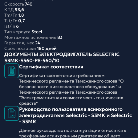
Скорость
740
КПД
93,6
Tm/Tn
1,8
Tst/Tn
0,7
Ist/In
6
Тип корпуса
Steel
Монтажное исполнение
B3
Гарантия, мес
24
Срок поставки
180 дней
ДОКУМЕНТЫ ЭЛЕКТРОДВИГАТЕЛЬ SELECTRIC
S3MK-S560-P8-560/10
Сертификат соответствия
Сертификат соответствия требованиям
Технического регламента Таможенного союза "О
безопасности низковольтного оборудования" и
Технического регламента Таможенного союза
"Электромагнитная совместимость технических
средств"
Руководство пользователя асинхронного
электродвигателя Selectric - S3MK и Selectric
- S3MR
Данное руководство по эксплуатации относится к
трехфазным асинхронным двигателям общего