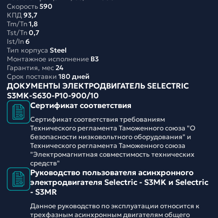
Скорость
590
КПД
93,7
Tm/Tn
1,8
Tst/Tn
0,7
Ist/In
6
Тип корпуса
Steel
Монтажное исполнение
B3
Гарантия, мес
24
Срок поставки
180 дней
ДОКУМЕНТЫ ЭЛЕКТРОДВИГАТЕЛЬ SELECTRIC
S3MK-S630-P10-900/10
Сертификат соответствия
Сертификат соответствия требованиям
Технического регламента Таможенного союза "О
безопасности низковольтного оборудования" и
Технического регламента Таможенного союза
"Электромагнитная совместимость технических
средств"
Руководство пользователя асинхронного
электродвигателя Selectric - S3MK и Selectric
- S3MR
Данное руководство по эксплуатации относится к
трехфазным асинхронным двигателям общего