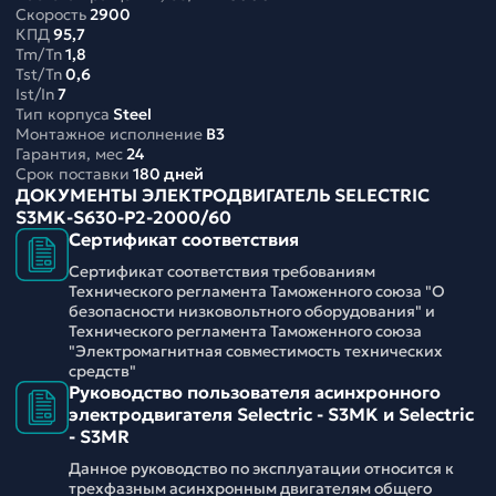
Скорость
2900
КПД
95,7
Tm/Tn
1,8
Tst/Tn
0,6
Ist/In
7
Тип корпуса
Steel
Монтажное исполнение
B3
Гарантия, мес
24
Срок поставки
180 дней
ДОКУМЕНТЫ ЭЛЕКТРОДВИГАТЕЛЬ SELECTRIC
S3MK-S630-P2-2000/60
Сертификат соответствия
Сертификат соответствия требованиям
Технического регламента Таможенного союза "О
безопасности низковольтного оборудования" и
Технического регламента Таможенного союза
"Электромагнитная совместимость технических
средств"
Руководство пользователя асинхронного
электродвигателя Selectric - S3MK и Selectric
- S3MR
Данное руководство по эксплуатации относится к
трехфазным асинхронным двигателям общего