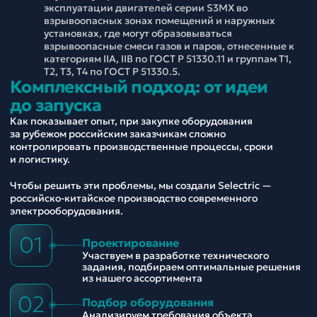
эксплуатации двигателей серии S3MX во
взрывоопасных зонах помещений и наружных
установках, где могут образовываться
взрывоопасные смеси газов и паров, отнесенные к
категориям IIА, IIВ по ГОСТ Р 51330.11 и группам Т1,
Т2, T3, Т4 по ГОСТ Р 51330.5.
Комплексный подход: от идеи
до запуска
Как показывает опыт, при закупке оборудования
за рубежом российским заказчикам сложно
контролировать производственные процессы, сроки
и логистику.
Чтобы решить эти проблемы, мы создали Selectric —
российско-китайское производство современного
электрооборудования.
01
Проектирование
Участвуем в разработке технического
задания, подбираем оптимальные решения
из нашего ассортимента
02
Подбор оборудования
Анализируем требования объекта