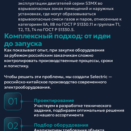
эксплуатации двигателей серии S3MX во
взрывоопасных зонах помещений и наружных
установках, где могут образовываться
взрывоопасные смеси газов и паров, отнесенные к
категориям IIА, IIВ по ГОСТ Р 51330.11 и группам Т1,
Т2, T3, Т4 по ГОСТ Р 51330.5.
Комплексный подход: от идеи
до запуска
Как показывает опыт, при закупке оборудования
за рубежом российским заказчикам сложно
контролировать производственные процессы, сроки
и логистику.
Чтобы решить эти проблемы, мы создали Selectric —
российско-китайское производство современного
электрооборудования.
01
Проектирование
Участвуем в разработке технического
задания, подбираем оптимальные решения
из нашего ассортимента
02
Подбор оборудования
Анализируем требования объекта