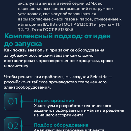
эксплуатации двигателей серии S3MX во
взрывоопасных зонах помещений и наружных
установках, где могут образовываться
взрывоопасные смеси газов и паров, отнесенные к
категориям IIА, IIВ по ГОСТ Р 51330.11 и группам Т1,
Т2, T3, Т4 по ГОСТ Р 51330.5.
Комплексный подход: от идеи
до запуска
Как показывает опыт, при закупке оборудования
за рубежом российским заказчикам сложно
контролировать производственные процессы, сроки
и логистику.
Чтобы решить эти проблемы, мы создали Selectric —
российско-китайское производство современного
электрооборудования.
01
Проектирование
Участвуем в разработке технического
задания, подбираем оптимальные решения
из нашего ассортимента
02
Подбор оборудования
Анализируем требования объекта