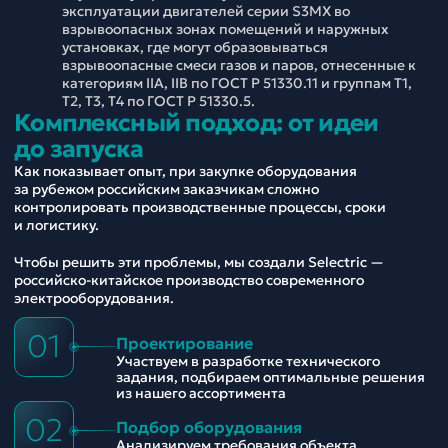
эксплуатации двигателей серии S3MX во
взрывоопасных зонах помещений и наружных
установках, где могут образовываться
взрывоопасные смеси газов и паров, отнесенные к
категориям IIА, IIВ по ГОСТ Р 51330.11 и группам Т1,
Т2, T3, Т4 по ГОСТ Р 51330.5.
Комплексный подход: от идеи
до запуска
Как показывает опыт, при закупке оборудования
за рубежом российским заказчикам сложно
контролировать производственные процессы, сроки
и логистику.
Чтобы решить эти проблемы, мы создали Selectric —
российско-китайское производство современного
электрооборудования.
01
Проектирование
Участвуем в разработке технического
задания, подбираем оптимальные решения
из нашего ассортимента
02
Подбор оборудования
Анализируем требования объекта