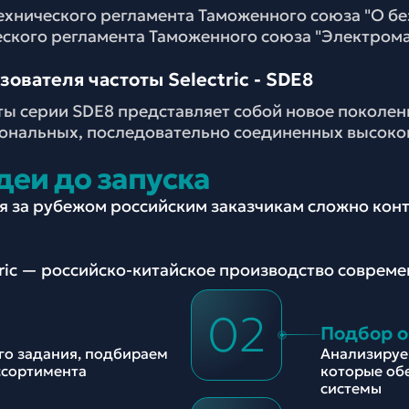
ехнического регламента Таможенного союза "О б
еского регламента Таможенного союза "Электром
ователя частоты Selectric - SDE8
ы серии SDE8 представляет собой новое поколен
ональных, последовательно соединенных высоко
деи до запуска
ия за рубежом российским заказчикам сложно ко
tric — российско-китайское производство соврем
02
Подбор 
ого задания, подбираем
Анализируе
ссортимента
которые об
системы