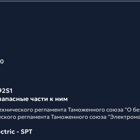
50
92S1
запасные части к ним
ехнического регламента Таможенного союза "О б
еского регламента Таможенного союза "Электром
tric - SPT