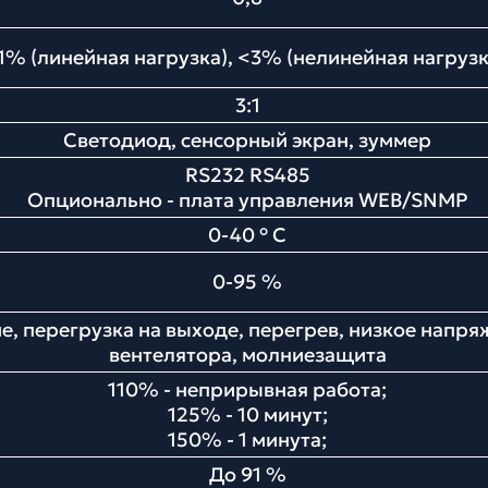
1% (линейная нагрузка), <3% (нелинейная нагрузк
3:1
Светодиод, сенсорный экран, зуммер
RS232 RS485
Опционально - плата управления WEB/SNMP
0-40 ° С
0-95 %
, перегрузка на выходе, перегрев, низкое напряж
вентелятора, молниезащита
110% - неприрывная работа;
125% - 10 минут;
150% - 1 минута;
До 91 %