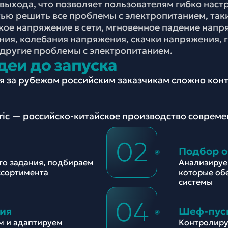
 выхода, что позволяет пользователям гибко наст
тью решить все проблемы с электропитанием, так
зкое напряжение в сети, мгновенное падение напр
ия, колебания напряжения, скачки напряжения, 
 другие проблемы с электропитанием.
деи до запуска
ия за рубежом российским заказчикам сложно ко
tric — российско-китайское производство соврем
02
Подбор 
ого задания, подбираем
Анализируе
ссортимента
которые об
системы
04
ия
Шеф-пус
м и адаптируем
Контролиру