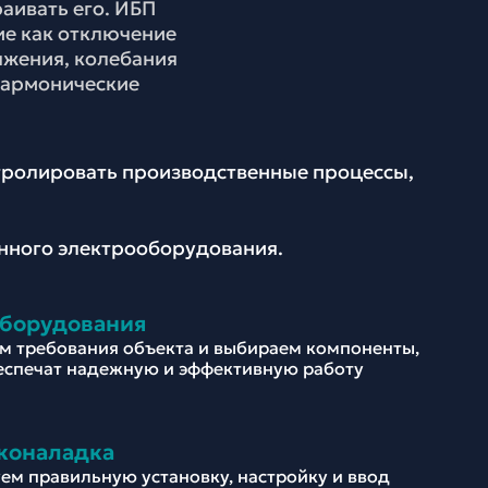
раивать его. ИБП
ие как отключение
яжения, колебания
гармонические
нтролировать производственные процессы,
енного электрооборудования.
оборудования
м требования объекта и выбираем компоненты,
еспечат надежную и эффективную работу
коналадка
ем правильную установку, настройку и ввод