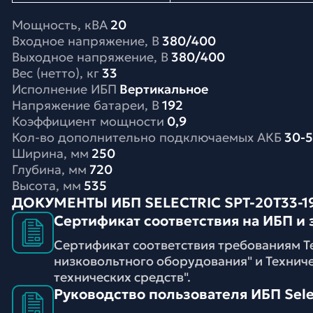
Мощность, кВА
20
Входное напряжение, В
380/400
Выходное напряжение, В
380/400
Вес (нетто), кг
33
Исполнение ИБП
Вертикальное
Напряжение батареи, В
192
Коэффициент мощности
0,9
Кол-во дополнительно подключаемых АКБ
30-
Ширина, мм
250
Глубина, мм
720
Высота, мм
535
ДОКУМЕНТЫ ИБП SELECTRIC SPT-20T33-1
Сертификат соответствия на ИБП и 
Сертификат соответствия требованиям Т
низковольтного оборудования" и Технич
технических средств".
Руководство пользователя ИБП Selec