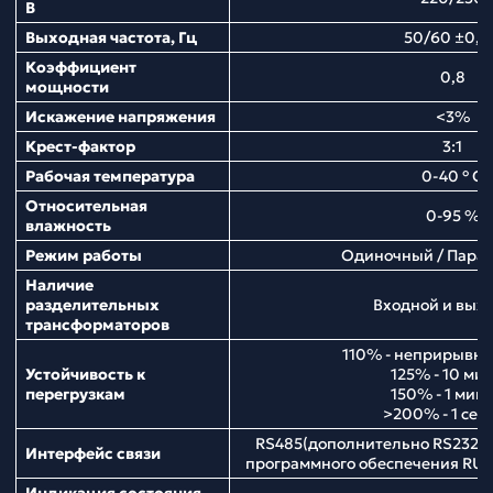
В
Выходная частота, Гц
50/60 ±0,1
Коэффициент
0,8
мощности
Искажение напряжения
<3%
Крест-фактор
3:1
Рабочая температура
0-40 ° С
Относительная
0-95 %
влажность
Режим работы
Одиночный / Пара
Наличие
разделительных
Входной и вых
трансформаторов
110% - неприрывна
Устойчивость к
125% - 10 мин
перегрузкам
150% - 1 мину
>200% - 1 сек
RS485(дополнительно RS232) 
Интерфейс связи
программного обеспечения RUPS