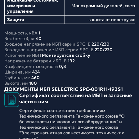
Индикация состояния,
измерения и
Монохромный дисплей, свето
управления
Защита
защита от перегрузки,
Мощность, кВА
1
Вес (нетто), кг
40
Входное напряжение ИБП серии SPC, В
220/230
Выходное напряжение ИБП серии SPC, В
220/230
Исполнение ИБП
Монтируется в стойку
Напряжение батареи ИБП, В
192
Коэффициент мощности
0,8
Ширина, мм
424
Глубина, мм
460
Высота, мм
180
ДОКУМЕНТЫ ИБП SELECTRIC SPC-001R11-192S1
Сертификат соответствия на ИБП и запасные
части к ним
Сертификат соответствия требованиям
Технического регламента Таможенного союза "О
безопасности низковольтного оборудования" и
Технического регламента Таможенного союза
"Электромагнитная совместимость технических
средств".