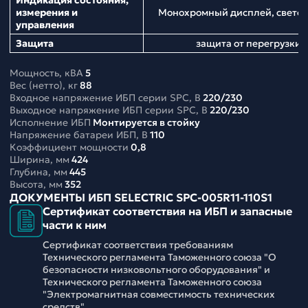
Индикация состояния,
измерения и
Монохромный дисплей, свето
управления
Защита
защита от перегрузки,
Мощность, кВА
5
Вес (нетто), кг
88
Входное напряжение ИБП серии SPC, В
220/230
Выходное напряжение ИБП серии SPC, В
220/230
Исполнение ИБП
Монтируется в стойку
Напряжение батареи ИБП, В
110
Коэффициент мощности
0,8
Ширина, мм
424
Глубина, мм
445
Высота, мм
352
ДОКУМЕНТЫ ИБП SELECTRIC SPC-005R11-110S1
Сертификат соответствия на ИБП и запасные
части к ним
Сертификат соответствия требованиям
Технического регламента Таможенного союза "О
безопасности низковольтного оборудования" и
Технического регламента Таможенного союза
"Электромагнитная совместимость технических
средств".