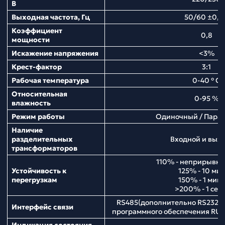
В
Выходная частота, Гц
50/60 ±0,1
Коэффициент
0,8
мощности
Искажение напряжения
<3%
Крест-фактор
3:1
Рабочая температура
0-40 ° С
Относительная
0-95 %
влажность
Режим работы
Одиночный / Пара
Наличие
разделительных
Входной и вых
трансформаторов
110% - неприрывна
Устойчивость к
125% - 10 мин
перегрузкам
150% - 1 мину
>200% - 1 сек
RS485(дополнительно RS232) 
Интерфейс связи
программного обеспечения RUPS