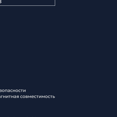
З
езопасности
агнитная совместимость