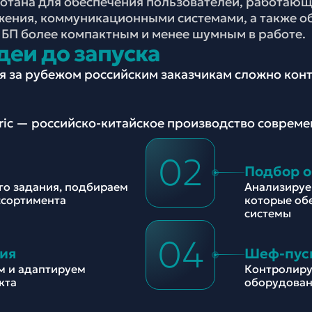
ботана для обеспечения пользователей, работаю
жения, коммуникационными системами, а также 
БП более компактным и менее шумным в работе.
деи до запуска
ия за рубежом российским заказчикам сложно ко
tric — российско-китайское производство соврем
02
Подбор 
ого задания, подбираем
Анализируе
ссортимента
которые об
системы
04
ия
Шеф-пус
м и адаптируем
Контролиру
кта
оборудован