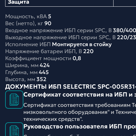
Защита
Мощность, кВА
5
Вес (нетто), кг
90
Входное напряжение ИБП серии SPC, В
380/40
Выходное напряжение ИБП серии SPC, В
220/2
Исполнение ИБП
Монтируется в стойку
Напряжение батареи ИБП, В
220
Коэффициент мощности
0,8
Ширина, мм
424
Глубина, мм
445
Высота, мм
352
ДОКУМЕНТЫ ИБП SELECTRIC SPC-005R31
Сертификат соответствия на ИБП и 
Сертификат соответствия требованиям Т
низковольтного оборудования" и Технич
технических средств".
Руководство пользователя ИБП про