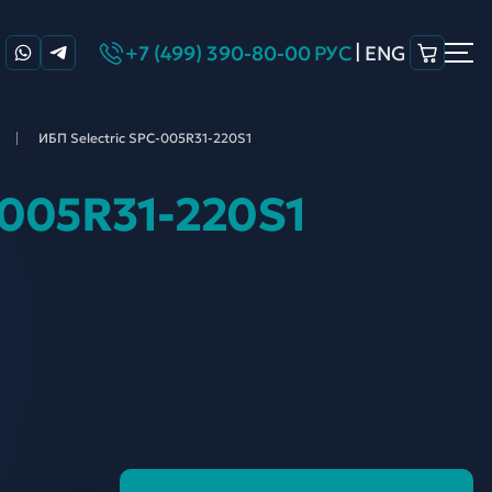
|
+7 (499) 390-80-00
РУС
ENG
ИБП Selectric SPC-005R31-
220S1
-005R31-220S1