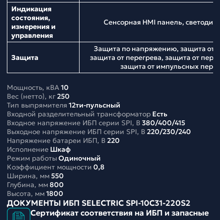
Индикация
состояния,
Сенсорная HMI панель, светодио
измерения и
управления
Защита по напряжению, защита от н
Защита
защита от перегрева, защита от перег
защита от импульсных пер
Мощность, кВА
10
Вес (нетто), кг
250
Тип выпрямителя
12ти-пульсный
Входной разделительный трансформатор
Есть
Входное напряжение ИБП серии SPI, В
380/400/415
Выходное напряжение ИБП серии SPI, В
220/230/240
Напряжение батареи ИБП, В
220
Исполнение
Шкаф
Режим работы
Одиночный
Коэффициент мощности
0,8
Ширина, мм
550
Глубина, мм
800
Высота, мм
1800
ДОКУМЕНТЫ ИБП SELECTRIC SPI-10C31-220S2
Сертификат соответствия на ИБП и запасные