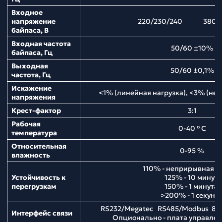
Входное
напряжение
220/230/240 380/4
байпаса, В
Входная частота
50/60 ±10%
байпаса, Гц
Выходная
50/60 ±0,1%
частота, Гц
Искажение
<1% (линейная нагрузка), <3% (нел
напряжения
Крест-фактор
3:1
Рабочая
0-40 ° С
температура
Относительная
0-95 %
влажность
110% - неприрывная р
Устойчивость к
125% - 10 минут;
перегрузкам
150% - 1 минута;
>200% - 1 секунд
RS232/Megatec RS485/Modbus 8 
Интерфейс связи
Опционально - плата управл