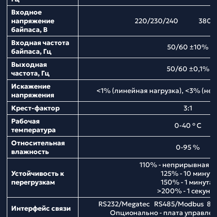
Входное
напряжение
220/230/240 380/4
байпаса, В
Входная частота
50/60 ±10%
байпаса, Гц
Выходная
50/60 ±0,1%
частота, Гц
Искажение
<1% (линейная нагрузка), <3% (нел
напряжения
Крест-фактор
3:1
Рабочая
0-40 ° С
температура
Относительная
0-95 %
влажность
110% - неприрывная р
Устойчивость к
125% - 10 минут;
перегрузкам
150% - 1 минута;
>200% - 1 секунд
RS232/Megatec RS485/Modbus 8 
Интерфейс связи
Опционально - плата управл