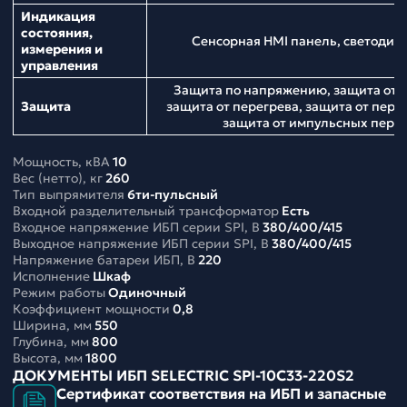
Индикация
состояния,
Сенсорная HMI панель, светодио
измерения и
управления
Защита по напряжению, защита от н
Защита
защита от перегрева, защита от перег
защита от импульсных пер
Мощность, кВА
10
Вес (нетто), кг
260
Тип выпрямителя
6ти-пульсный
Входной разделительный трансформатор
Есть
Входное напряжение ИБП серии SPI, В
380/400/415
Выходное напряжение ИБП серии SPI, В
380/400/415
Напряжение батареи ИБП, В
220
Исполнение
Шкаф
Режим работы
Одиночный
Коэффициент мощности
0,8
Ширина, мм
550
Глубина, мм
800
Высота, мм
1800
ДОКУМЕНТЫ ИБП SELECTRIC SPI-10C33-220S2
Сертификат соответствия на ИБП и запасные