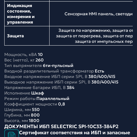
Индикация
состояния,
Сенсорная HMI панель, светодио
измерения и
управления
Защита по напряжению, защита от н
Защита
защита от перегрева, защита от перег
защита от импульсных пер
Мощность, кВА
10
Вес (нетто), кг
260
Тип выпрямителя
6ти-пульсный
Входной разделительный трансформатор
Есть
Входное напряжение ИБП серии SPI, В
380/400/415
Выходное напряжение ИБП серии SPI, В
380/400/415
Напряжение батареи ИБП, В
384
Исполнение
Шкаф
Режим работы
Параллельный
Коэффициент мощности
0,8
Ширина, мм
550
Глубина, мм
800
Высота, мм
1800
ДОКУМЕНТЫ ИБП SELECTRIC SPI-10C33-384P2
Сертификат соответствия на ИБП и запасные