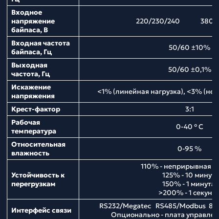
Входное
напряжение
220/230/240 380/4
байпаса, В
Входная частота
50/60 ±10%
байпаса, Гц
Выходная
50/60 ±0,1%
частота, Гц
Искажение
<1% (линейная нагрузка), <3% (нел
напряжения
Крест-фактор
3:1
Рабочая
0-40 ° С
температура
Относительная
0-95 %
влажность
110% - неприрывная р
Устойчивость к
125% - 10 минут;
перегрузкам
150% - 1 минута;
>200% - 1 секунд
RS232/Megatec RS485/Modbus 8 
Интерфейс связи
Опционально - плата управл