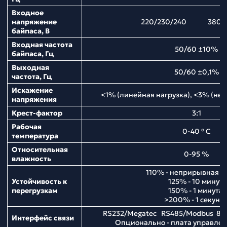
Входное
напряжение
220/230/240 380/4
байпаса, В
Входная частота
50/60 ±10%
байпаса, Гц
Выходная
50/60 ±0,1%
частота, Гц
Искажение
<1% (линейная нагрузка), <3% (нел
напряжения
Крест-фактор
3:1
Рабочая
0-40 ° С
температура
Относительная
0-95 %
влажность
110% - неприрывная р
Устойчивость к
125% - 10 минут;
перегрузкам
150% - 1 минута;
>200% - 1 секунд
RS232/Megatec RS485/Modbus 8 
Интерфейс связи
Опционально - плата управл