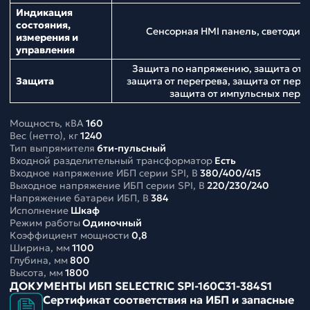
Индикация
состояния,
Сенсорная HMI панель, светодио
измерения и
управления
Защита по напряжению, защита от н
Защита
защита от перегрева, защита от перег
защита от импульсных пер
Мощность, кВА
160
Вес (нетто), кг
1240
Тип выпрямителя
6ти-пульсный
Входной разделительный трансформатор
Есть
Входное напряжение ИБП серии SPI, В
380/400/415
Выходное напряжение ИБП серии SPI, В
220/230/240
Напряжение батареи ИБП, В
384
Исполнение
Шкаф
Режим работы
Одиночный
Коэффициент мощности
0,8
Ширина, мм
1100
Глубина, мм
800
Высота, мм
1800
ДОКУМЕНТЫ ИБП SELECTRIC SPI-160C31-384S1
Сертификат соответствия на ИБП и запасные