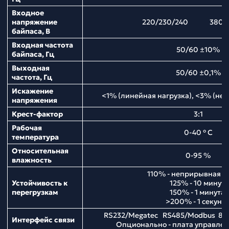
Входное
напряжение
220/230/240 380/4
байпаса, В
Входная частота
50/60 ±10%
байпаса, Гц
Выходная
50/60 ±0,1%
частота, Гц
Искажение
<1% (линейная нагрузка), <3% (нел
напряжения
Крест-фактор
3:1
Рабочая
0-40 ° С
температура
Относительная
0-95 %
влажность
110% - неприрывная р
Устойчивость к
125% - 10 минут;
перегрузкам
150% - 1 минута;
>200% - 1 секунд
RS232/Megatec RS485/Modbus 8 
Интерфейс связи
Опционально - плата управл