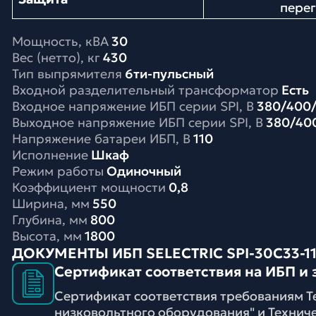
перег
Мощность, кВА
30
Вес (нетто), кг
430
Тип выпрямителя
6ти-пульсный
Входной разделительный трансформатор
Есть
Входное напряжение ИБП серии SPI, В
380/400/
Выходное напряжение ИБП серии SPI, В
380/40
Напряжение батареи ИБП, В
110
Исполнение
Шкаф
Режим работы
Одиночный
Коэффициент мощности
0,8
Ширина, мм
550
Глубина, мм
800
Высота, мм
1800
ДОКУМЕНТЫ ИБП SELECTRIC SPI-30C33-1
Сертификат соответствия на ИБП и 
Сертификат соответствия требованиям Т
низковольтного оборудования" и Технич