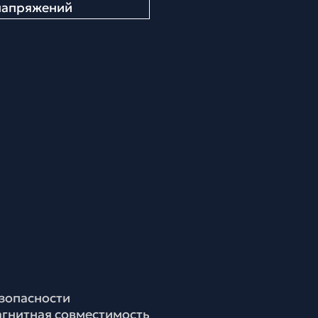
енапряжений
езопасности
агнитная совместимость