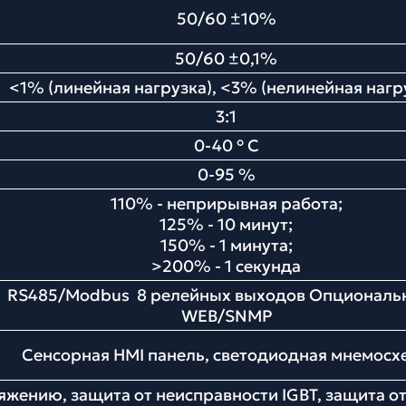
50/60 ±10%
50/60 ±0,1%
<1% (линейная нагрузка), <3% (нелинейная нагр
3:1
0-40 ° С
0-95 %
110% - неприрывная работа;
125% - 10 минут;
150% - 1 минута;
>200% - 1 секунда
 RS485/Modbus 8 релейных выходов Опционально
WEB/SNMP
Сенсорная HMI панель, светодиодная мнемосх
жению, защита от неисправности IGBT, защита от