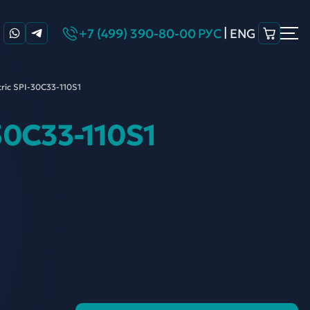
|
+7 (499) 390-80-00
РУС
ENG
ric SPI-30C33-
110S1
30C33-110S1