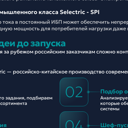
ышленного класса Selectric - SPI
 тока в постоянный ИБП может обеспечить непре
ную мощность для потребителей нагрузки даже п
деи до запуска
ия за рубежом российским заказчикам сложно ко
tric — российско-китайское производство соврем
02
Подбор 
ого задания, подбираем
Анализируе
ссортимента
которые об
системы
04
ия
Шеф-пус