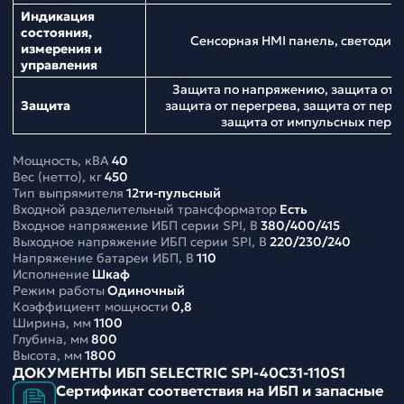
Индикация
состояния,
Сенсорная HMI панель, светодио
измерения и
управления
Защита по напряжению, защита от н
Защита
защита от перегрева, защита от перег
защита от импульсных пер
Мощность, кВА
40
Вес (нетто), кг
450
Тип выпрямителя
12ти-пульсный
Входной разделительный трансформатор
Есть
Входное напряжение ИБП серии SPI, В
380/400/415
Выходное напряжение ИБП серии SPI, В
220/230/240
Напряжение батареи ИБП, В
110
Исполнение
Шкаф
Режим работы
Одиночный
Коэффициент мощности
0,8
Ширина, мм
1100
Глубина, мм
800
Высота, мм
1800
ДОКУМЕНТЫ ИБП SELECTRIC SPI-40C31-110S1
Сертификат соответствия на ИБП и запасные