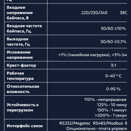
Входное
напряжение
220/230/240 380/4
байпаса, В
Входная частота
50/60 ±10%
байпаса, Гц
Выходная
50/60 ±0,1%
частота, Гц
Искажение
<1% (линейная нагрузка), <3% (нел
напряжения
Крест-фактор
3:1
Рабочая
0-40 ° С
температура
Относительная
0-95 %
влажность
110% - неприрывная р
Устойчивость к
125% - 10 минут;
перегрузкам
150% - 1 минута;
>200% - 1 секунд
RS232/Megatec RS485/Modbus 8 
Интерфейс связи
Опционально - плата управл