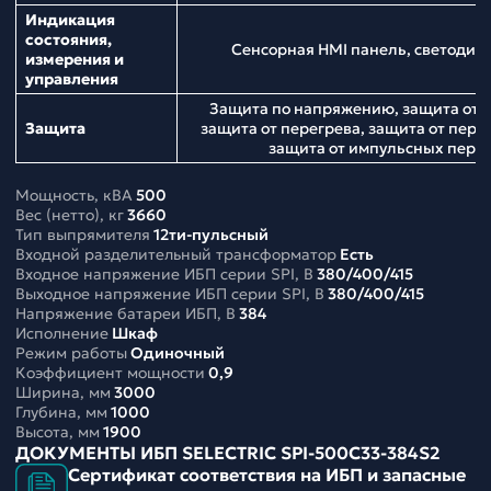
Индикация
состояния,
Сенсорная HMI панель, светодио
измерения и
управления
Защита по напряжению, защита от н
Защита
защита от перегрева, защита от перег
защита от импульсных пер
Мощность, кВА
500
Вес (нетто), кг
3660
Тип выпрямителя
12ти-пульсный
Входной разделительный трансформатор
Есть
Входное напряжение ИБП серии SPI, В
380/400/415
Выходное напряжение ИБП серии SPI, В
380/400/415
Напряжение батареи ИБП, В
384
Исполнение
Шкаф
Режим работы
Одиночный
Коэффициент мощности
0,9
Ширина, мм
3000
Глубина, мм
1000
Высота, мм
1900
ДОКУМЕНТЫ ИБП SELECTRIC SPI-500C33-384S2
Сертификат соответствия на ИБП и запасные