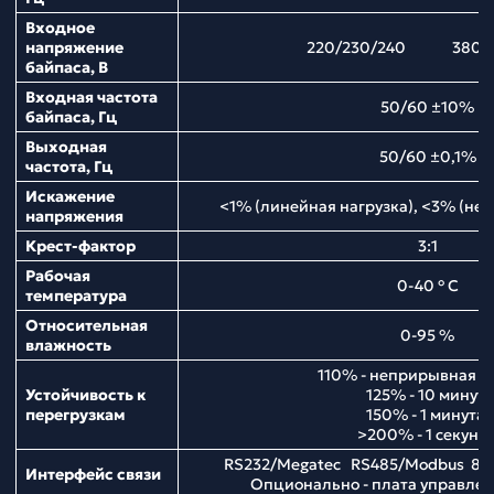
Входное
напряжение
220/230/240 380/4
байпаса, В
Входная частота
50/60 ±10%
байпаса, Гц
Выходная
50/60 ±0,1%
частота, Гц
Искажение
<1% (линейная нагрузка), <3% (нел
напряжения
Крест-фактор
3:1
Рабочая
0-40 ° С
температура
Относительная
0-95 %
влажность
110% - неприрывная р
Устойчивость к
125% - 10 минут;
перегрузкам
150% - 1 минута;
>200% - 1 секунд
RS232/Megatec RS485/Modbus 8 
Интерфейс связи
Опционально - плата управл