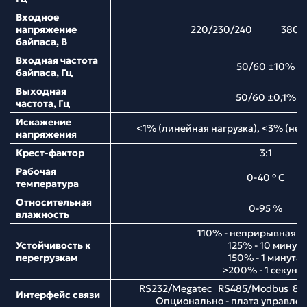
Входное
напряжение
220/230/240 380/4
байпаса, В
Входная частота
50/60 ±10%
байпаса, Гц
Выходная
50/60 ±0,1%
частота, Гц
Искажение
<1% (линейная нагрузка), <3% (нел
напряжения
Крест-фактор
3:1
Рабочая
0-40 ° С
температура
Относительная
0-95 %
влажность
110% - неприрывная р
Устойчивость к
125% - 10 минут;
перегрузкам
150% - 1 минута;
>200% - 1 секунд
RS232/Megatec RS485/Modbus 8 
Интерфейс связи
Опционально - плата управл