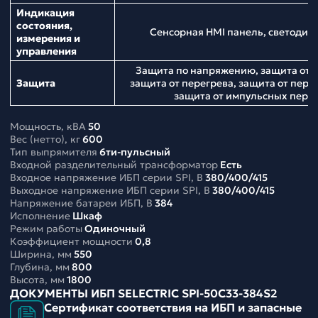
Индикация
состояния,
Сенсорная HMI панель, светодио
измерения и
управления
Защита по напряжению, защита от н
Защита
защита от перегрева, защита от перег
защита от импульсных пер
Мощность, кВА
50
Вес (нетто), кг
600
Тип выпрямителя
6ти-пульсный
Входной разделительный трансформатор
Есть
Входное напряжение ИБП серии SPI, В
380/400/415
Выходное напряжение ИБП серии SPI, В
380/400/415
Напряжение батареи ИБП, В
384
Исполнение
Шкаф
Режим работы
Одиночный
Коэффициент мощности
0,8
Ширина, мм
550
Глубина, мм
800
Высота, мм
1800
ДОКУМЕНТЫ ИБП SELECTRIC SPI-50C33-384S2
Сертификат соответствия на ИБП и запасные