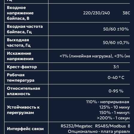
Входное
напряжение
220/230/240 380/4
байпаса, В
Входная частота
50/60 ±10%
байпаса, Гц
Выходная
50/60 ±0,1%
частота, Гц
Искажение
<1% (линейная нагрузка), <3% (нел
напряжения
Крест-фактор
3:1
Рабочая
0-40 ° С
температура
Относительная
0-95 %
влажность
110% - неприрывная р
Устойчивость к
125% - 10 минут;
перегрузкам
150% - 1 минута;
>200% - 1 секунд
RS232/Megatec RS485/Modbus 8 
Интерфейс связи
Опционально - плата управл