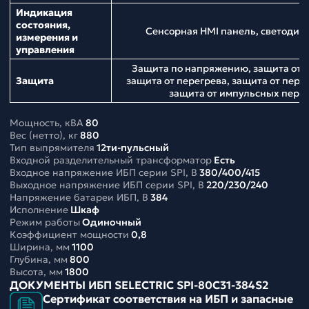
Индикация
состояния,
Сенсорная HMI панель, светодио
измерения и
управления
Защита по напряжению, защита от н
Защита
защита от перегрева, защита от перег
защита от импульсных пер
Мощность, кВА
80
Вес (нетто), кг
880
Тип выпрямителя
12ти-пульсный
Входной разделительный трансформатор
Есть
Входное напряжение ИБП серии SPI, В
380/400/415
Выходное напряжение ИБП серии SPI, В
220/230/240
Напряжение батареи ИБП, В
384
Исполнение
Шкаф
Режим работы
Одиночный
Коэффициент мощности
0,8
Ширина, мм
1100
Глубина, мм
800
Высота, мм
1800
ДОКУМЕНТЫ ИБП SELECTRIC SPI-80C31-384S2
Сертификат соответствия на ИБП и запасные