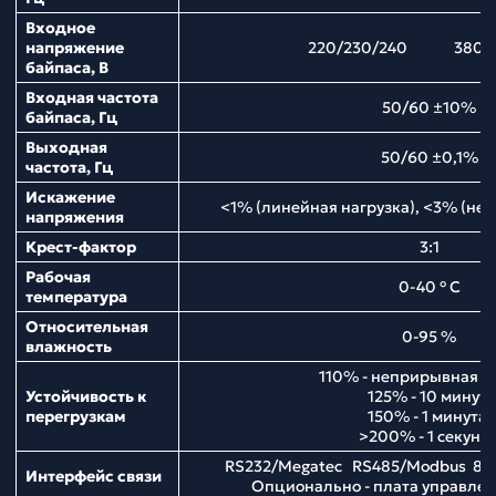
Входное
напряжение
220/230/240 380/4
байпаса, В
Входная частота
50/60 ±10%
байпаса, Гц
Выходная
50/60 ±0,1%
частота, Гц
Искажение
<1% (линейная нагрузка), <3% (нел
напряжения
Крест-фактор
3:1
Рабочая
0-40 ° С
температура
Относительная
0-95 %
влажность
110% - неприрывная р
Устойчивость к
125% - 10 минут;
перегрузкам
150% - 1 минута;
>200% - 1 секунд
RS232/Megatec RS485/Modbus 8 
Интерфейс связи
Опционально - плата управл