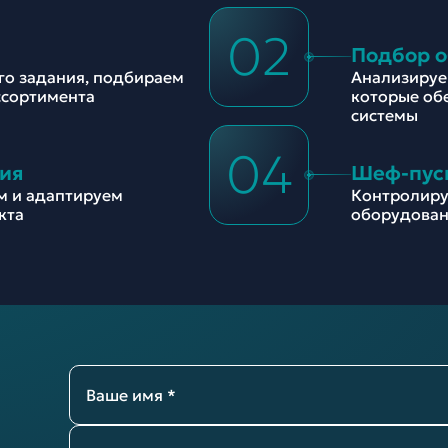
02
Подбор 
ого задания, подбираем
Анализируе
ссортимента
которые об
системы
04
ия
Шеф-пус
м и адаптируем
Контролиру
кта
оборудован
Ваше имя *