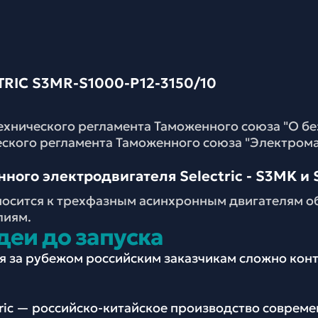
IC S3MR-S1000-P12-3150/10
ехнического регламента Таможенного союза "О б
еского регламента Таможенного союза "Электром
ого электродвигателя Selectric - S3MK и S
носится к трехфазным асинхронным двигателям о
лиям.
деи до запуска
ия за рубежом российским заказчикам сложно ко
tric — российско-китайское производство соврем