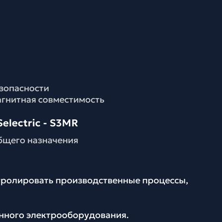
езопасности
агнитная совместимость
electric - S3MR
бщего назначения
нтролировать производственные процессы,
енного электрооборудования.