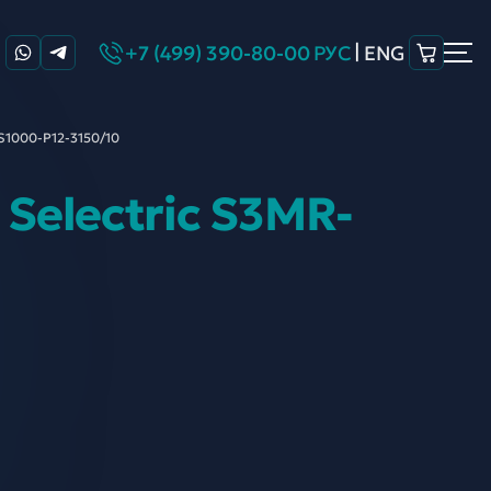
|
+7 (499) 390-80-00
РУС
ENG
S1000-P12-
3150/10
Selectric S3MR-
0