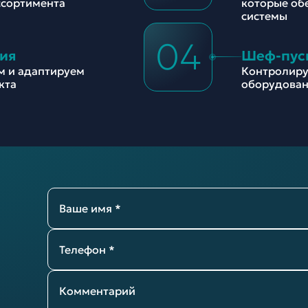
ссортимента
которые об
системы
04
ия
Шеф-пус
м и адаптируем
Контролиру
кта
оборудован
Ваше имя *
Телефон *
Комментарий