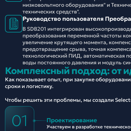
низковольтного оборудования" и Технич
технических средств".
Руководство пользователя Преобраз
В SDB201 интегрирован высокопроизвод
преобразования переменной частоты ком
увеличение крутящего момента, компенс
предотвращение срыва, точная компенса
технологический ПИД, автоматическая по
воды постоянного давления и модуль си
Комплексный подход: от и
Как показывает опыт, при закупке оборудован
сроки и логистику.
Чтобы решить эти проблемы, мы создали Selec
01
Проектирование
Участвуем в разработке техническ