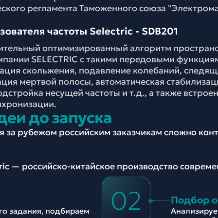
еского регламента Таможенного союза "Электром
ователя частоты Selectric - SDB201
ительный оптимизированный алгоритм пространс
пании SELECTRIC с такими передовыми функциям
ация скольжения, подавление колебаний, следящи
ция мертвой полосы, автоматическая стабилизац
дстройка несущей частоты и т.д., а также встрое
нхронизации.
деи до запуска
ия за рубежом российским заказчикам сложно ко
tric — российско-китайское производство соврем
02
Подбор 
ого задания, подбираем
Анализируе