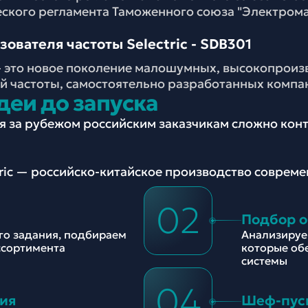
еского регламента Таможенного союза "Электром
ователя частоты Selectric - SDB301
- это новое поколение малошумных, высокопроиз
 частоты, самостоятельно разработанных компа
деи до запуска
ия за рубежом российским заказчикам сложно ко
tric — российско-китайское производство соврем
02
Подбор 
ого задания, подбираем
Анализируе
ссортимента
которые об
системы
04
ия
Шеф-пус